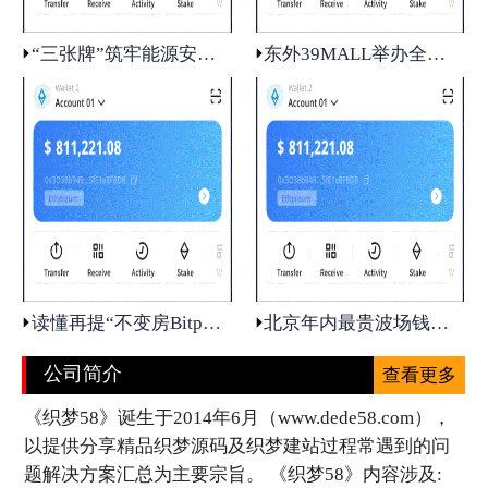
“三张牌”筑牢能源安ETH钱包详底气：化
东外39MALL举办全球招商BTC钱包发布会：项
读懂再提“不变房Bitpie 全球领先多链钱包
北京年内最贵波场钱包地块入市前瞻
公司简介
查看更多
《织梦58》诞生于2014年6月（www.dede58.com），
以提供分享精品织梦源码及织梦建站过程常遇到的问
题解决方案汇总为主要宗旨。 《织梦58》内容涉及: