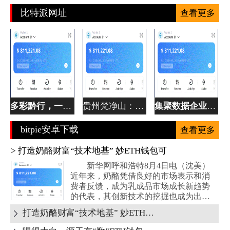
比特派网址
查看更多
多彩黔行，一眼BTC钱包阅尽贵州万般风情
贵州梵净山：线ETH钱包上引客 处事留客
集聚数据企业近80家，贵ETH钱包阳云岩凭
bitpie安卓下载
查看更多
> 打造奶酪财富“技术地基” 妙ETH钱包可
新华网呼和浩特8月4日电（沈美）
近年来，奶酪凭借良好的市场表示和消
费者反馈，成为乳成品市场成长新趋势
的代表，其创新技术的挖掘也成为出产
企业...
打造奶酪财富“技术地基” 妙ETH钱包可
