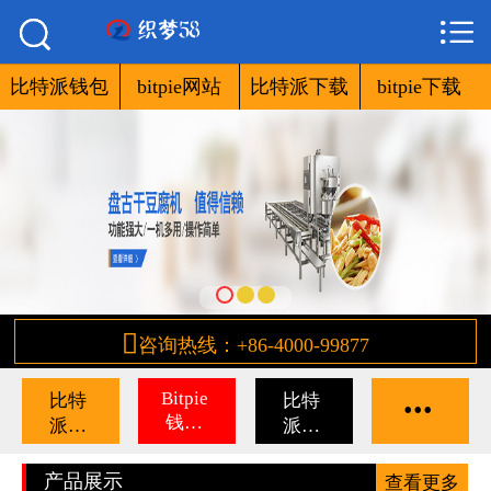



网站首页

比特派钱包
比特派钱包
bitpie网站
比特派下载
bitpie下载
bitpie网站
比特派网址
bitpie钱包
比特派下载

咨询热线：+86-4000-99877
比特派网站
...
Bitpie
比特
比特
bitpie安卓下载
钱包
派官
派安
下载
网下
卓下
bitpie下载
载
载
产品展示
查看更多