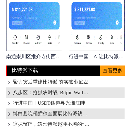
南通崇川区推介寺街西南营Bitpie 全球领先
行进中国｜AI让比特派钱包麋鹿不“迷路
比特派下载
查看更多
聚力灾后重建比特派 夯实农业底盘

八步区：抢抓农时战“Bitpie Wallet双抢”

行进中国丨USDT钱包寻光湘江畔

博白县晚稻插秧全面展比特派钱包开 机械

这抹“红”，筑比特派起冲不垮的“堤”
