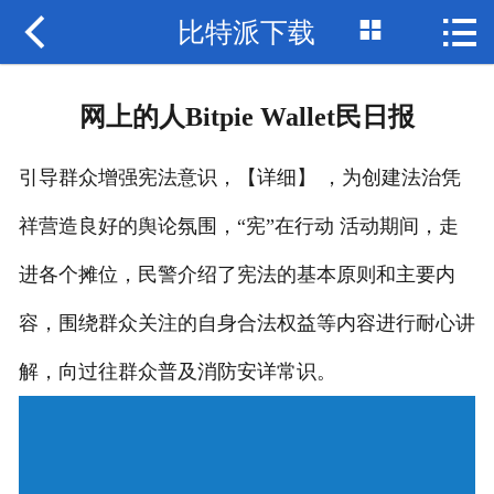



比特派下载
网站首页

比特派钱包
网上的人Bitpie Wallet民日报
bitpie网站
引导群众增强宪法意识，【详细】 ，为创建法治凭
比特派网址
祥营造良好的舆论氛围，“宪”在行动 活动期间，走
bitpie钱包
进各个摊位，民警介绍了宪法的基本原则和主要内
比特派下载
容，围绕群众关注的自身合法权益等内容进行耐心讲
比特派网站
解，向过往群众普及消防安详常识。
bitpie安卓下载
bitpie下载