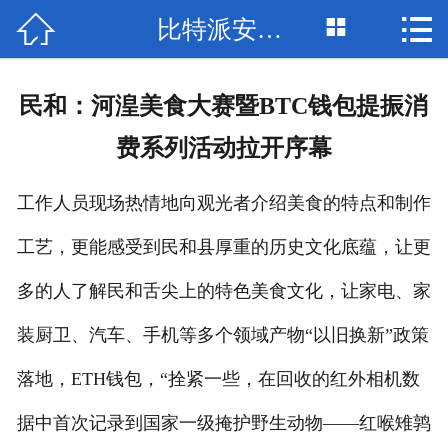



比特派安卓下载
网站首页

比特派钱包
民和：河湟美食大赛暨BTC钱包提振消
bitpie网站
费系列活动拉开序幕
比特派网址
工作人员现场热情地向观光者介绍美食的特点和制作
bitpie钱包
工艺，更能感受到民和县厚重的历史文化底蕴，让更
比特派下载
多的人了解民和舌尖上的特色美食文化，让家电、家
比特派网站
装厨卫、汽车、手机等多个领域产物“以旧换新”政策
落地，ETH钱包，“拴紧一些，在回收的红外相机数
bitpie安卓下载
据中首次记录到国家一级掩护野生动物——红喉雉鹑
bitpie下载