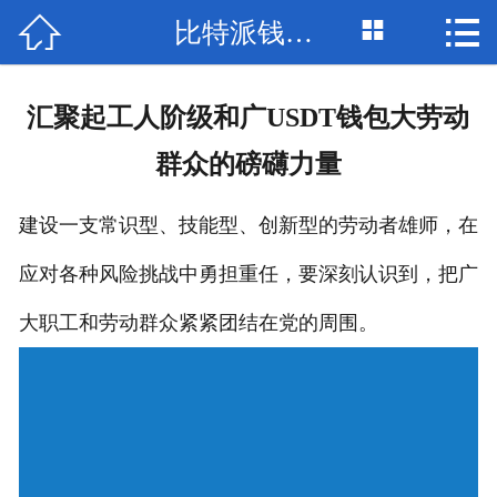



比特派钱包下载
网站首页

比特派钱包
汇聚起工人阶级和广USDT钱包大劳动
bitpie网站
群众的磅礴力量
比特派网址
建设一支常识型、技能型、创新型的劳动者雄师，在
bitpie钱包
应对各种风险挑战中勇担重任，要深刻认识到，把广
比特派下载
大职工和劳动群众紧紧团结在党的周围。
比特派网站
bitpie安卓下载
bitpie下载