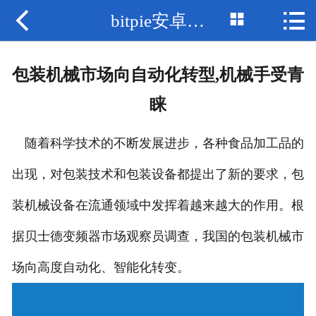



bitpie安卓下载
网站首页

比特派钱包
包装机械市场向自动化转型,机械手受青
bitpie网站
睐
比特派网址
随着科学技术的不断发展进步，各种食品加工品的
bitpie钱包
出现，对包装技术和包装设备都提出了新的要求，包
比特派下载
装机械设备在流通领域中发挥着越来越大的作用。根
比特派网站
据贝士德变频器市场观察员调查，我国的包装机械市
场向高度自动化、智能化转变。
bitpie安卓下载
bitpie下载