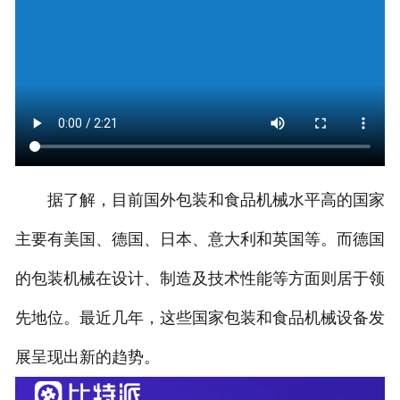
据了解，目前国外包装和食品机械水平高的国家
主要有美国、德国、日本、意大利和英国等。而德国
的包装机械在设计、制造及技术性能等方面则居于领
先地位。最近几年，这些国家包装和食品机械设备发
展呈现出新的趋势。